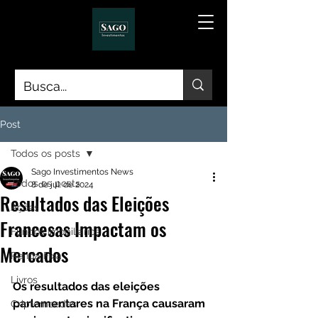
Post
Todos os posts
Sago Investimentos News
Todos os posts
8 de jul. de 2024
Resultados das Eleições
Ações
Francesas Impactam os
Fundos Imobiliários
Mercados
Renda Fixa
Livros
Os resultados das eleições 
parlamentares na França causaram 
Criptomoedas