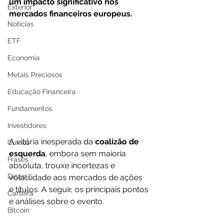
um impacto significativo nos 
Exterior
mercados financeiros europeus. 
Notícias
ETF
Economia
Metais Preciosos
Educação Financeira
Fundamentos
Investidores
A vitória inesperada da 
coalizão de 
Cursos
esquerda
, embora sem maioria 
Frases
absoluta, trouxe incertezas e 
Dicas
volatilidade aos mercados de ações 
e títulos. A seguir, os principais pontos 
Carteira
e análises sobre o evento.
Bitcoin