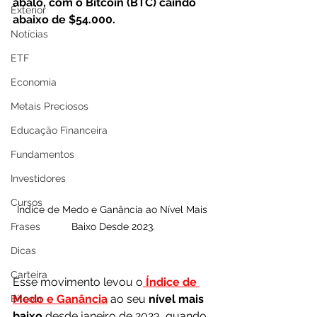
abalo, com o Bitcoin (BTC) caindo 
Exterior
abaixo de $54.000. 
Notícias
ETF
Economia
Metais Preciosos
Educação Financeira
Fundamentos
Investidores
Cursos
Índice de Medo e Ganância ao Nível Mais 
Frases
Baixo Desde 2023.
Dicas
Carteira
Esse movimento levou o
 Índice de 
Medo e Ganância
 ao seu
 nível mais 
Bitcoin
baixo
 desde janeiro de 2023, quando 