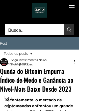
Post
Todos os posts
Sago Investimentos News
Todos os posts
8 de jul. de 2024
Queda do Bitcoin Empurra
Ações
Índice de Medo e Ganância ao
Fundos Imobiliários
Nível Mais Baixo Desde 2023
Renda Fixa
Livros
Recentemente, o mercado de 
criptomoedas enfrentou um grande 
Criptomoedas