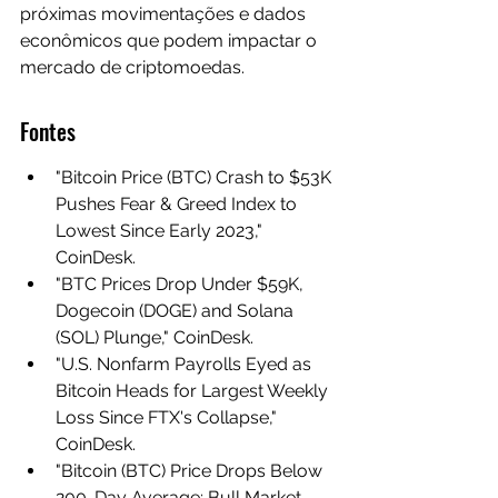
próximas movimentações e dados 
econômicos que podem impactar o 
mercado de criptomoedas.
Fontes
"Bitcoin Price (BTC) Crash to $53K 
Pushes Fear & Greed Index to 
Lowest Since Early 2023," 
CoinDesk.
"BTC Prices Drop Under $59K, 
Dogecoin (DOGE) and Solana 
(SOL) Plunge," CoinDesk.
"U.S. Nonfarm Payrolls Eyed as 
Bitcoin Heads for Largest Weekly 
Loss Since FTX's Collapse," 
CoinDesk.
"Bitcoin (BTC) Price Drops Below 
200-Day Average; Bull Market 