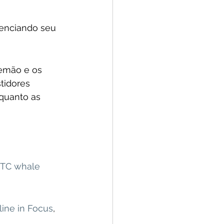
uenciando seu 
lemão e os 
tidores 
 quanto as 
BTC whale 
line in Focus
, 