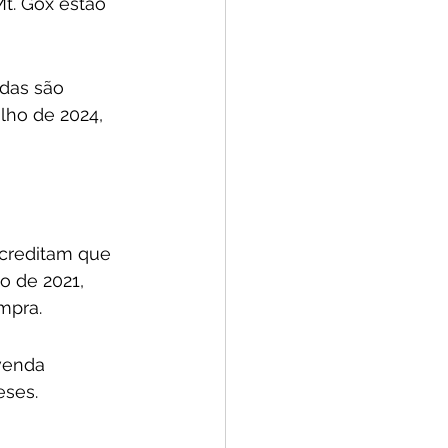
t. Gox estão 
das são 
lho de 2024, 
acreditam que 
 de 2021, 
pra. 
venda 
eses.