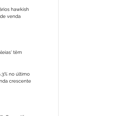
ários hawkish 
 de venda 
leias' têm 
,3% no último 
anda crescente 