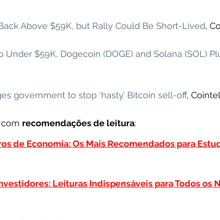
 Back Above $59K, but Rally Could Be Short-Lived
, C
p Under $59K, Dogecoin (DOGE) and Solana (SOL) P
 government to stop ‘hasty’ Bitcoin sell-off
, Cointe
s com 
recomendações de leitura
:
vros de Economia: Os Mais Recomendados para Estud
Investidores: Leituras Indispensáveis para Todos os N