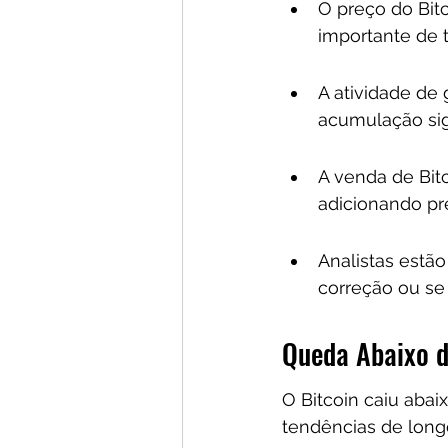
O preço do Bit
importante de 
A atividade de
acumulação sign
A venda de Bit
adicionando pr
Analistas estã
correção ou se
Queda Abaixo d
O Bitcoin caiu aba
tendências de long