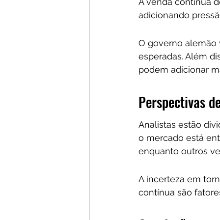
A venda contínua d
adicionando pressã
O governo alemão v
esperadas. Além di
podem adicionar m
Perspectivas d
Analistas estão div
o mercado está ent
enquanto outros v
A incerteza em torn
contínua são fator