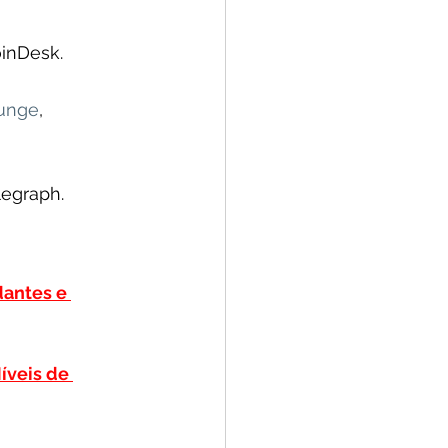
oinDesk.
lunge
, 
legraph.
antes e 
íveis de 