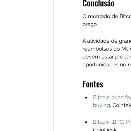
Conclusão
O mercado de Bitcoi
preço. 
A atividade de gran
reembolsos do Mt. 
devem estar prepara
oportunidades no 
Fontes
Bitcoin price f
buying
, Cointe
Bitcoin (BTC) P
CoinDesk.