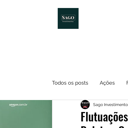
Início
Melhores Livro
Todos os posts
Ações
Sago Investiment
Notícias
ETF
Econ
Flutuações