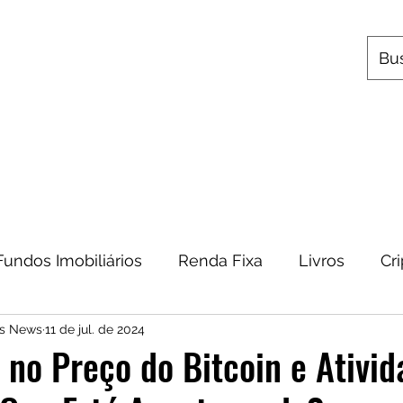
s
Utilitários
Quem Somos
Contato
Fundos Imobiliários
Renda Fixa
Livros
Cr
os News
11 de jul. de 2024
omia
Metais Preciosos
Educação Financeira
 no Preço do Bitcoin e Ativid