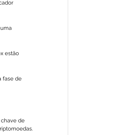
cador 
m uma 
x estão 
 fase de 
 chave de 
riptomoedas. 