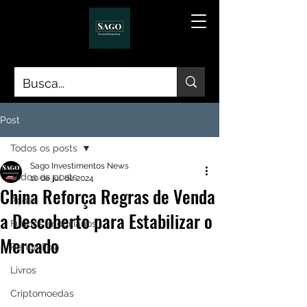
Post
Todos os posts
Sago Investimentos News
Todos os posts
10 de jul. de 2024
China Reforça Regras de Venda
Ações
a Descoberto para Estabilizar o
Fundos Imobiliários
Mercado
Renda Fixa
Livros
Criptomoedas