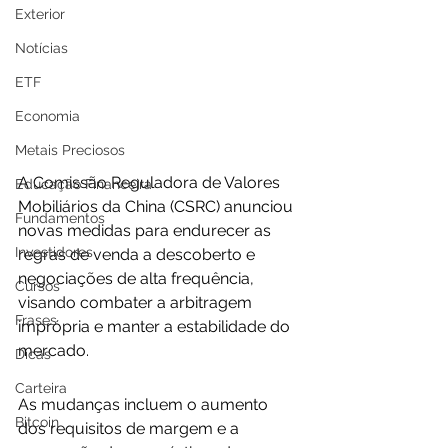
Exterior
Notícias
ETF
Economia
Metais Preciosos
A Comissão Reguladora de Valores 
Educação Financeira
Mobiliários da China (CSRC) anunciou 
Fundamentos
novas medidas para endurecer as 
Investidores
regras de venda a descoberto e 
negociações de alta frequência, 
Cursos
visando combater a arbitragem 
Frases
imprópria e manter a estabilidade do 
mercado. 
Dicas
Carteira
As mudanças incluem o aumento 
Bitcoin
dos requisitos de margem e a 