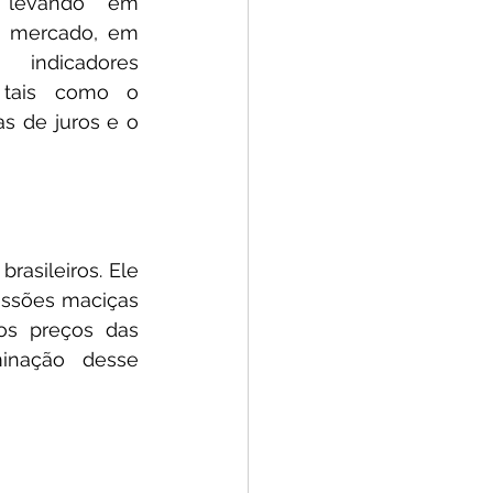
, levando em 
o mercado, em 
ndicadores 
 tais como o 
as de juros e o 
asileiros. Ele 
ssões maciças 
os preços das 
inação desse 