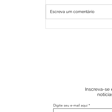
Escreva um comentário
"Dividend Yield On Cost"? O que
é?
Inscreva-se 
notíci
Digite seu e-mail aqui