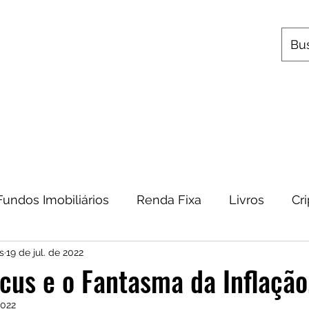
s
Utilitários
Quem Somos
Contato
Fundos Imobiliários
Renda Fixa
Livros
Cr
s
19 de jul. de 2022
omia
Metais Preciosos
Educação Financeira
cus e o Fantasma da Inflação
2022