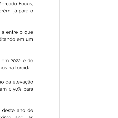
ercado Focus, 
rém, já para o 
ia entre o que 
ditando em um 
 em 2022, e de 
mos na torcida!
ão da elevação 
em 0,50% para 
l deste ano de 
óximo ano, as 