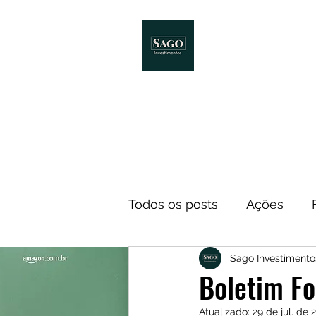
Início
Melhores Livro
Todos os posts
Ações
Sago Investimento
Notícias
ETF
Econ
Boletim Fo
Atualizado:
29 de jul. de 