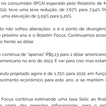
 no consumidor (IPCA) esperado pelo Relatório de M
022, teve uma leve redução, de 7,67% para 7,54%. Po
 uma elevação de 5,09% para 5,20%.
to não sofreu alterações, e é o ponto de divergênc
o próximo ano e o Boletim Focus. Continuamos acre
o frente ao dólar.
 continua de "apenas" R$5,13 para 1 dólar americano
 americano no ano de 2023. É ver para crer, mas esta
bruto projetado agora é de 1,75% para 2022, em funç
escimento econômico para este ano, e se mantém 
io Focus continua estimando uma taxa Selic ao fina
r conta das pressões inflacionárias, para o pr