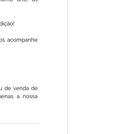
ição!  
nos acompanhe 
u de venda de 
penas a nossa 