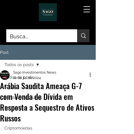
Post
Todos os posts
Sago Investimentos News
Todos os posts
10 de jul. de 2024
Arábia Saudita Ameaça G-7
Ações
com Venda de Dívida em
Fundos Imobiliários
Resposta a Sequestro de Ativos
Renda Fixa
Russos
Livros
Criptomoedas