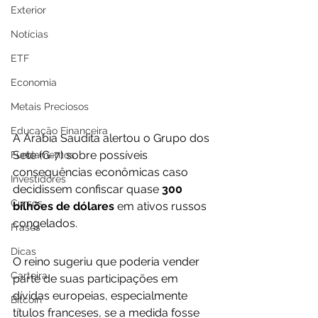
Exterior
Notícias
ETF
Economia
Metais Preciosos
Educação Financeira
A Arábia Saudita alertou o Grupo dos 
Sete (G-7) sobre possíveis 
Fundamentos
consequências econômicas caso 
Investidores
decidissem confiscar quase 
300 
Cursos
bilhões de dólares 
em ativos russos 
congelados. 
Frases
Dicas
O reino sugeriu que poderia vender 
Carteira
parte de suas participações em 
dívidas europeias, especialmente 
Bitcoin
títulos franceses, se a medida fosse 